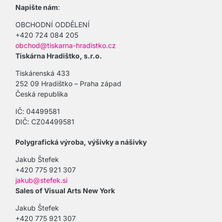
Napište nám
:
OBCHODNÍ ODDĚLENÍ
+420 724 084 205
obchod@tiskarna-hradistko.cz
Tiskárna Hradištko, s.r.o.
Tiskárenská 433
252 09 Hradištko – Praha západ
Česká republika
IČ: 04499581
DIČ: CZ04499581
Polygrafická výroba, výšivky a nášivky
Jakub Štefek
+420 775 921 307
jakub@stefek.si
Sales of Visual Arts New York
Jakub Štefek
+420 775 921 307