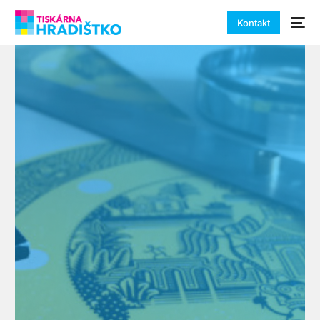
Kontakt
Výzkum a
vývoj
nových
tiskařských
technologií