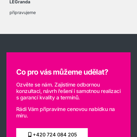
LEGranda
připravujeme
Co pro vás můžeme udělat?
Ozvěte se nám. Zajistíme odbornou
konzultaci, návrh řešení i samotnou realizaci
s garancí kvality a termínů.
Rádi Vám připravíme cenovou nabídku na
míru.
+420 724 084 205