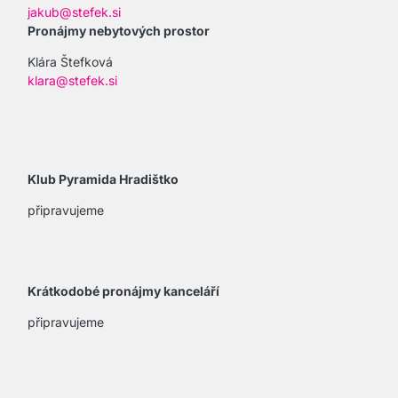
jakub@stefek.si
Pronájmy nebytových prostor
Klára Štefková
klara@stefek.si
Klub Pyramida Hradištko
připravujeme
Krátkodobé pronájmy kanceláří
připravujeme